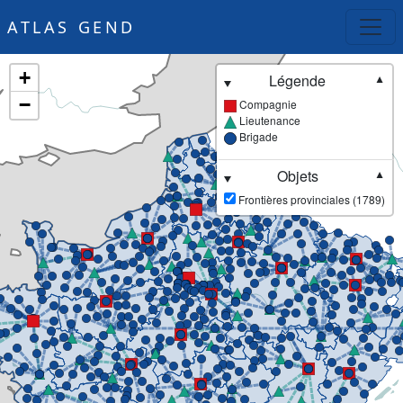
ATLAS GEND
+
Légende
▼
−
Compagnie
Lieutenance
Brigade
Objets
▼
Frontières provinciales (1789)