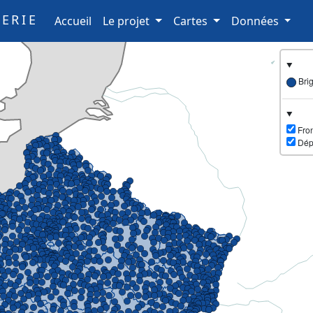
ERIE
(current)
Accueil
Le projet
Cartes
Données
Bri
Fron
Dép