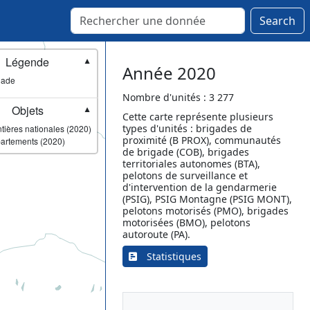
Search
Légende
▼
Année 2020
gade
Nombre d'unités : 3 277
Objets
▼
Cette carte représente plusieurs
types d'unités : brigades de
tières nationales (2020)
proximité (B PROX), communautés
artements (2020)
de brigade (COB), brigades
territoriales autonomes (BTA),
pelotons de surveillance et
d'intervention de la gendarmerie
(PSIG), PSIG Montagne (PSIG MONT),
pelotons motorisés (PMO), brigades
motorisées (BMO), pelotons
autoroute (PA).
Statistiques