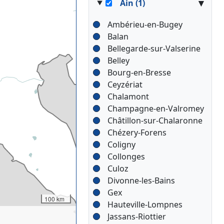
▾
Ain (1)
Ambérieu-en-Bugey
Balan
Bellegarde-sur-Valserine
Belley
Bourg-en-Bresse
Ceyzériat
Chalamont
Champagne-en-Valromey
Châtillon-sur-Chalaronne
Chézery-Forens
Coligny
Collonges
Culoz
Divonne-les-Bains
Gex
100 km
Hauteville-Lompnes
Jassans-Riottier