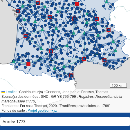
100 km
Leaflet
|
Contributeur(s) :
Georges
, Jonathan et
Fressin
, Thomas
Source(s) des données : SHD : GR YB 796-799 :
Registres d'inspection de la
maréchaussée (1773)
Frontières :
Fressin
, Thomas, 2020. "Frontières provinciales, c. 1789"
Fonds de carte :
Projet geojson-xyz