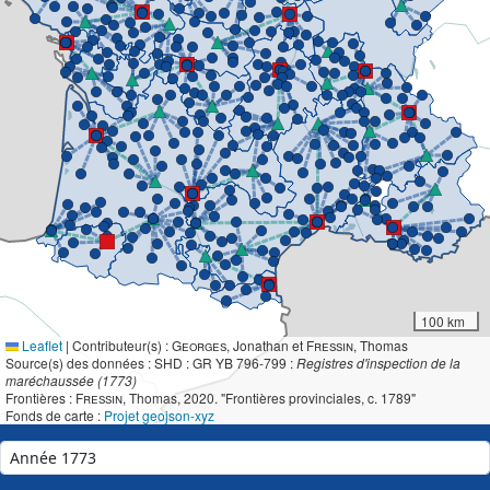
100 km
Leaflet
|
Contributeur(s) :
Georges
, Jonathan et
Fressin
, Thomas
Source(s) des données : SHD : GR YB 796-799 :
Registres d'inspection de la
maréchaussée (1773)
Frontières :
Fressin
, Thomas, 2020. "Frontières provinciales, c. 1789"
Fonds de carte :
Projet geojson-xyz