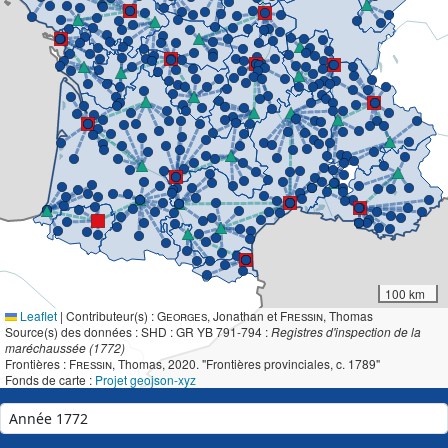
100 km
Leaflet
|
Contributeur(s) :
Georges
, Jonathan et
Fressin
, Thomas
Source(s) des données : SHD : GR YB 791-794 :
Registres d'inspection de la
maréchaussée (1772)
Frontières :
Fressin
, Thomas, 2020. "Frontières provinciales, c. 1789"
Fonds de carte :
Projet geojson-xyz