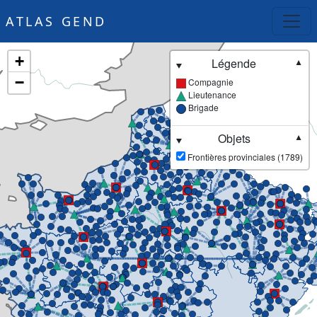
ATLAS GEND
+
Légende
▼
−
Compagnie
Lieutenance
Brigade
Objets
▼
Frontières provinciales (1789)