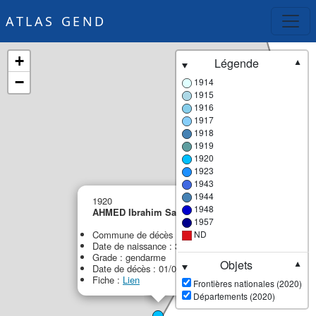
ATLAS GEND
+
Légende
▼
−
1914
1915
1916
1917
1918
1919
1920
1923
1943
×
1944
1920
1948
AHMED Ibrahim Sabbah
1957
Commune de décès : Beyrouth
ND
Date de naissance : 30/11/1883
Grade : gendarme
Objets
▼
Date de décès : 01/01/1920
Fiche :
Lien
Frontières nationales (2020)
Départements (2020)