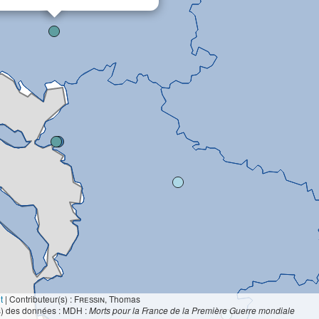
t
|
Contributeur(s) :
Fressin
, Thomas
s) des données : MDH :
Morts pour la France de la Première Guerre mondiale