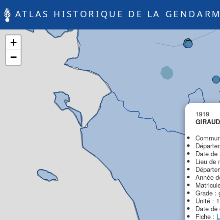
ATLAS HISTORIQUE DE LA GENDARM
+
−
1919
GIRAUD
Commune
Départem
Date de 
Lieu de 
Départem
Année de
Matricul
Grade :
Unité : 
Date de 
Fiche :
L