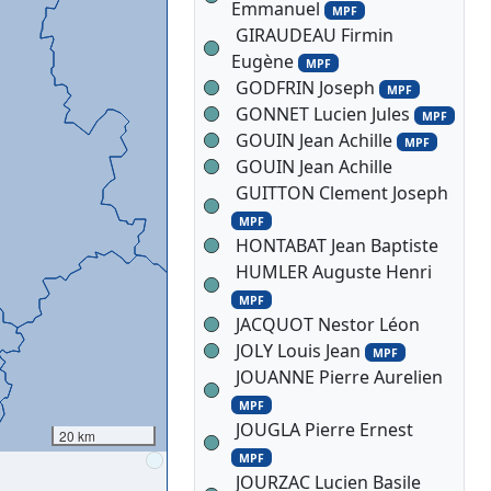
Emmanuel
MPF
GIRAUDEAU Firmin
Eugène
MPF
GODFRIN Joseph
MPF
GONNET Lucien Jules
MPF
GOUIN Jean Achille
MPF
GOUIN Jean Achille
GUITTON Clement Joseph
MPF
HONTABAT Jean Baptiste
HUMLER Auguste Henri
MPF
JACQUOT Nestor Léon
JOLY Louis Jean
MPF
JOUANNE Pierre Aurelien
MPF
JOUGLA Pierre Ernest
20 km
MPF
JOURZAC Lucien Basile