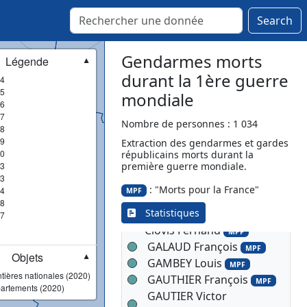
MPF
Search
DUFLOS Léon Adrien
MPF
DUMAS André Jean Emile
Gendarmes morts
Légende
▼
MPF
durant la 1ère guerre
4
DUMAS Antoine Marius
5
mondiale
MPF
6
ESPINASSE Lucien Marius
7
Nombre de personnes : 1 034
8
FARGE Charles Maurice
9
Extraction des gendarmes et gardes
MPF
0
républicains morts durant la
FELGUA Jean
3
première guerre mondiale.
MPF
3
FONTANILLE Joseph
: "Morts pour la France"
4
MPF
Ismaël
MPF
8
Statistiques
FROMAGET Auguste
7
Clovis Férnand
MPF
GALAUD François
MPF
Objets
▼
GAMBEY Louis
MPF
tières nationales (2020)
GAUTHIER François
MPF
artements (2020)
GAUTIER Victor