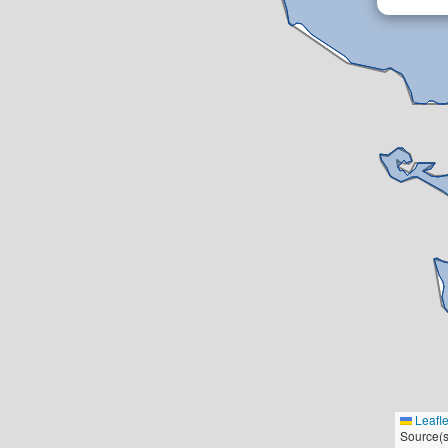
Leafle
Source(