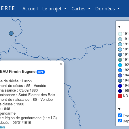
ERIE
(current)
Accueil
Le projet
Cartes
Données
191
191
191
191
191
191
×
192
192
EAU Firmin Eugène
MPF
194
194
 de décès : Luçon
ent de décès : 85 - Vendée
194
naissance : 03/09/1880
195
naissance : Saint-Florent-des-Bois
ND
ent de naissance : 85 - Vendée
 classe : 1900
e : 848
 gendarme
Fron
11e légion de gendarmerie (11e LG)
Dép
décès : 06/01/1919
ien