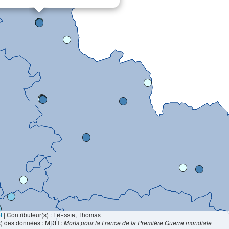
t
|
Contributeur(s) :
Fressin
, Thomas
s) des données : MDH :
Morts pour la France de la Première Guerre mondiale