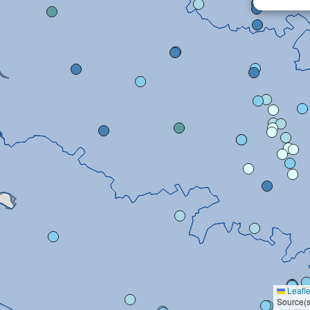
Leafle
Source(