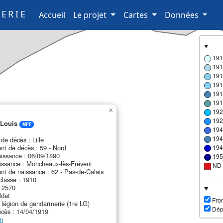
ERIE
(current)
Accueil
Le projet
Cartes
Données
191
191
191
191
191
191
×
192
192
Louis
MPF
194
194
e décès : Lille
t de décès : 59 - Nord
194
issance : 06/09/1890
195
issance : Moncheaux-lès-Frévent
ND
t de naissance : 62 - Pas-de-Calais
lasse : 1910
: 2570
ldat
Fron
e légion de gendarmerie (1re LG)
Dép
cès : 14/04/1919
n