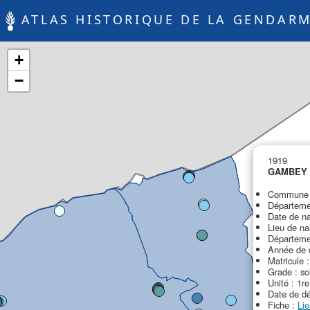
ATLAS HISTORIQUE DE LA GENDARM
+
−
1919
GAMBEY 
Commune d
Départemen
Date de na
Lieu de na
Départemen
Année de c
Matricule 
Grade : so
Unité : 1r
Date de dé
Fiche :
Lie