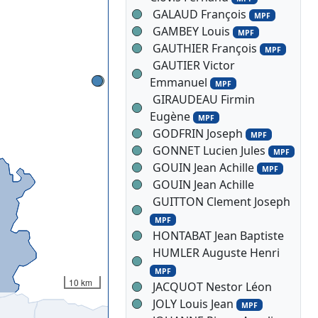
GALAUD François
MPF
GAMBEY Louis
MPF
GAUTHIER François
MPF
GAUTIER Victor
Emmanuel
MPF
GIRAUDEAU Firmin
Eugène
MPF
GODFRIN Joseph
MPF
GONNET Lucien Jules
MPF
GOUIN Jean Achille
MPF
GOUIN Jean Achille
GUITTON Clement Joseph
MPF
HONTABAT Jean Baptiste
HUMLER Auguste Henri
MPF
10 km
JACQUOT Nestor Léon
JOLY Louis Jean
MPF