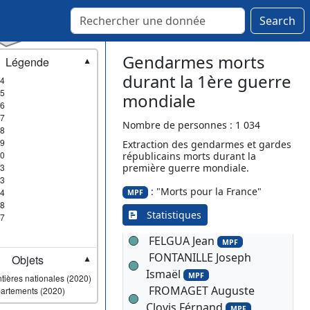
Edouard Emile
MPF
Search
DELORD Bertrand
MPF
DEMUR Louis
DIOGON André
Gendarmes morts
Légende
MPF
▼
DOUCE Jean François
durant la 1ère guerre
4
5
MPF
mondiale
6
DUFLOS Léon Adrien
MPF
7
DUMAS André Jean Emile
Nombre de personnes : 1 034
8
9
MPF
Extraction des gendarmes et gardes
0
républicains morts durant la
DUMAS Antoine Marius
3
première guerre mondiale.
MPF
3
ESPINASSE Lucien Marius
: "Morts pour la France"
4
MPF
8
FARGE Charles Maurice
Statistiques
7
MPF
FELGUA Jean
MPF
FONTANILLE Joseph
Objets
▼
Ismaël
MPF
tières nationales (2020)
FROMAGET Auguste
artements (2020)
Clovis Férnand
MPF