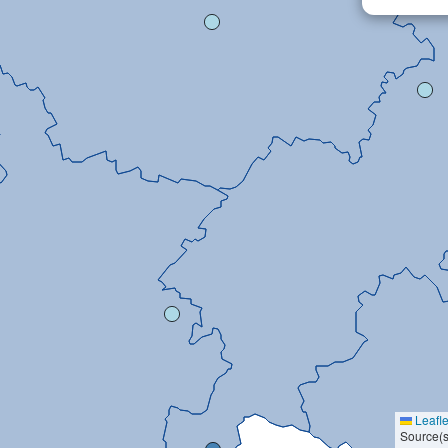
Leafle
Source(