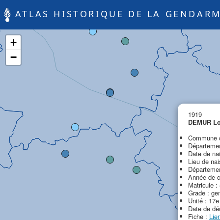
ATLAS HISTORIQUE DE LA GENDARM
+
−
1919
DEMUR Lo
Commune d
Départemen
Date de na
Lieu de na
Départemen
Année de c
Matricule :
Grade : ge
Unité : 17e
Date de dé
Fiche :
Lie