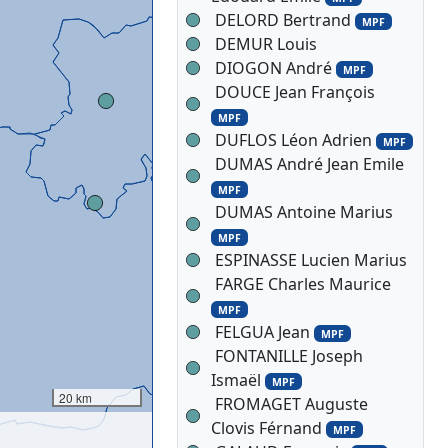
DELORD Bertrand
MPF
DEMUR Louis
DIOGON André
MPF
DOUCE Jean François
MPF
DUFLOS Léon Adrien
MPF
DUMAS André Jean Emile
MPF
DUMAS Antoine Marius
MPF
ESPINASSE Lucien Marius
FARGE Charles Maurice
MPF
FELGUA Jean
MPF
FONTANILLE Joseph
Ismaël
MPF
20 km
FROMAGET Auguste
Clovis Férnand
MPF