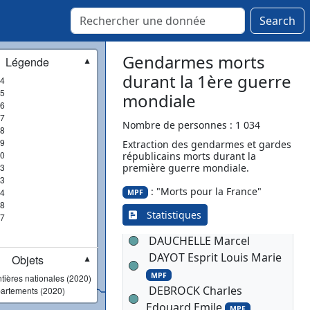
CHERIERE Fernand
Search
Constant Albert
MPF
CHEVILLOT Félicien Marie
Eugène
Gendarmes morts
Légende
MPF
▼
CLAVIER Jacques Benjamin
durant la 1ère guerre
4
5
MPF
mondiale
6
CONSTANT Aimé Gustave
7
Paul
Nombre de personnes : 1 034
MPF
8
COTTIER Henri Hippolyte
9
Extraction des gendarmes et gardes
0
républicains morts durant la
MPF
3
première guerre mondiale.
COUDERC Joseph Henri
3
COUTE Georges Jules
: "Morts pour la France"
4
MPF
8
MPF
Statistiques
7
DARCISSAC Jean
MPF
DAUCHELLE Marcel
DAYOT Esprit Louis Marie
Objets
▼
MPF
tières nationales (2020)
DEBROCK Charles
artements (2020)
Edouard Emile
MPF