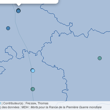
t
|
Contributeur(s) :
Fressin
, Thomas
s) des données : MDH :
Morts pour la France de la Première Guerre mondiale