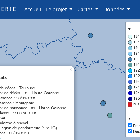
ERIE
(current)
Accueil
Le projet
Cartes
Données
191
191
191
191
191
191
×
192
192
uis
194
194
e décès : Toulouse
t de décès : 31 - Haute-Garonne
194
issance : 28/01/1885
195
issance : Montgeard
ND
t de naissance : 31 - Haute-Garonne
lasse : 1903 ou 1905
 540
ndarme à cheval
Fron
 légion de gendarmerie (17e LG)
Dép
cès : 20/05/1919
n