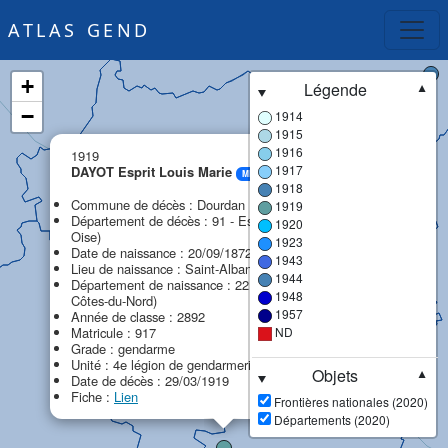
ATLAS GEND
+
Légende
▼
−
1914
1915
×
1916
1919
1917
DAYOT Esprit Louis Marie
MPF
1918
Commune de décès : Dourdan
1919
Département de décès : 91 - Essonne (ex Seine-et-
1920
Oise)
1923
Date de naissance : 20/09/1872
1943
Lieu de naissance : Saint-Alban
1944
Département de naissance : 22 - Côtes-d'Armor (ex
1948
Côtes-du-Nord)
1957
Année de classe : 2892
Matricule : 917
ND
Grade : gendarme
Unité : 4e légion de gendarmerie (4e LG)
Objets
▼
Date de décès : 29/03/1919
Fiche :
Lien
Frontières nationales (2020)
Départements (2020)