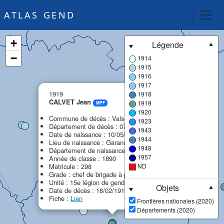
ATLAS GEND
+
Légende
▼
−
1914
1915
1916
1917
×
1919
1918
CALVET Jean
1919
MPF
1920
Commune de décès : Vals-les-Bains
1923
Département de décès : 07 - Ardèche
1943
Date de naissance : 10/05/1870
1944
Lieu de naissance : Garanou
1948
Département de naissance : 09 - Ariège
1957
Année de classe : 1890
Matricule : 298
ND
Grade : chef de brigade à pied
Unité : 15e légion de gendarmerie (15e LG)
Objets
▼
Date de décès : 18/02/1919
Fiche :
Lien
Frontières nationales (2020)
Départements (2020)