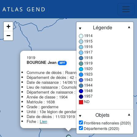
ATLAS GEND
+
Légende
▼
−
1914
1915
1916
1917
×
1919
1918
BOURGNE Jean
1919
MPF
1920
Commune de décès : Roanne
1923
Département de décès : 42 - Loire
1943
Date de naissance : 14/06/1884
1944
Lieu de naissance : Cournols
1948
Département de naissance : 63 - Puy-de-Dôme
1957
Année de classe : 1904
Matricule : 1638
ND
Grade : gendarme
Unité : 13e légion de gendarmerie (13e LG)
Objets
▼
Date de décès : 11/03/1919
Fiche :
Lien
Frontières nationales (2020)
Départements (2020)