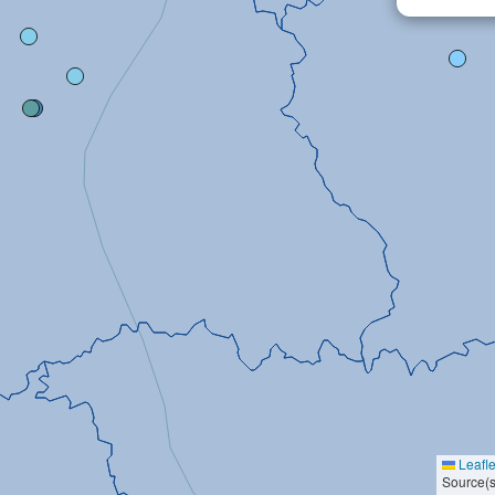
Leafle
Source(