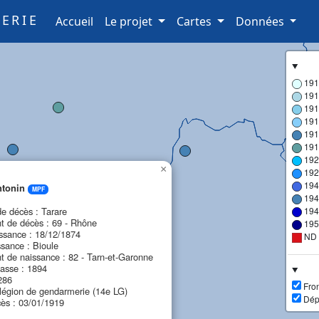
ERIE
(current)
Accueil
Le projet
Cartes
Données
191
191
191
191
191
191
192
×
192
194
ntonin
MPF
194
 décès : Tarare
194
 de décès : 69 - Rhône
195
ssance : 18/12/1874
ND
ssance : Bioule
 de naissance : 82 - Tarn-et-Garonne
asse : 1894
286
Fron
 légion de gendarmerie (14e LG)
Dép
ès : 03/01/1919