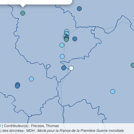
t
|
Contributeur(s) :
Fressin
, Thomas
s) des données : MDH :
Morts pour la France de la Première Guerre mondiale