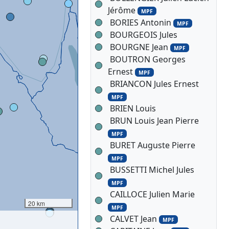
Jérôme
MPF
BORIES Antonin
MPF
BOURGEOIS Jules
BOURGNE Jean
MPF
BOUTRON Georges
Ernest
MPF
BRIANCON Jules Ernest
MPF
BRIEN Louis
BRUN Louis Jean Pierre
MPF
BURET Auguste Pierre
MPF
BUSSETTI Michel Jules
MPF
CAILLOCE Julien Marie
20 km
MPF
CALVET Jean
MPF