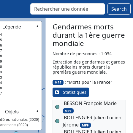
Search
▾
1919
Gendarmes morts
Légende
▼
AILLAUD Vital François
durant la 1ère guerre
4
5
MPF
mondiale
6
ALLEYRAC Celestin
7
Antonin Henri Paul
Nombre de personnes : 1 034
8
ALQUIER Joseph
9
Extraction des gendarmes et gardes
0
républicains morts durant la
AMIOTTE PETIT Marie
3
première guerre mondiale.
Charles
MPF
3
ARRECGROS Pierre
: "Morts pour la France"
4
MPF
MPF
8
BARRY Jean Pierre
MPF
Statistiques
7
BECQ Volusien
BESSON François Marie
Objets
MPF
▼
BOLLENGIER Julien Lucien
tières nationales (2020)
Jérome
artements (2020)
MPF
BOLLENGIER Julien Lucien