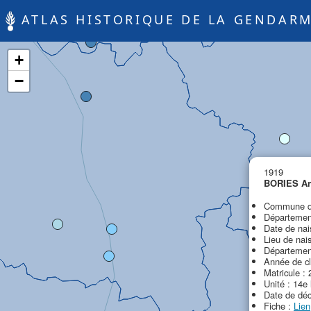
ATLAS HISTORIQUE DE LA GENDARM
+
−
1919
BORIES A
Commune de
Département
Date de nai
Lieu de nai
Département
Année de cl
Matricule : 
Unité : 14e
Date de déc
Fiche :
Lien