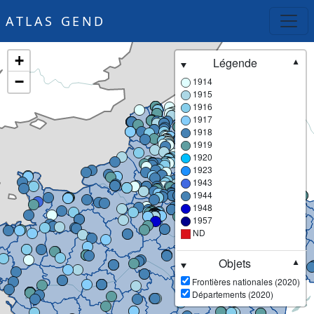
ATLAS GEND
+
Légende
▼
−
1914
1915
1916
1917
1918
1919
1920
1923
1943
1944
1948
1957
ND
Objets
▼
Frontières nationales (2020)
Départements (2020)