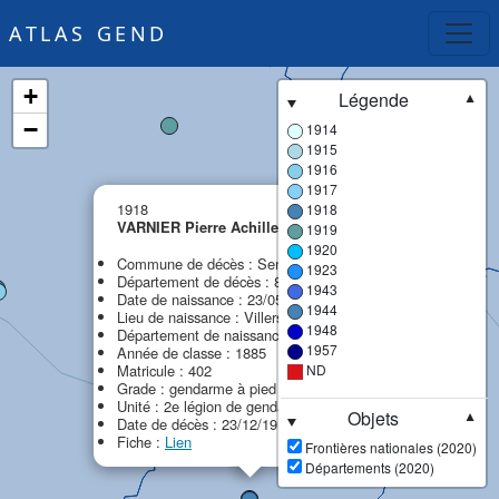
ATLAS GEND
+
Légende
▼
−
1914
1915
1916
1917
×
1918
1918
VARNIER Pierre Achille
1919
MPF
1920
Commune de décès : Sens
1923
Département de décès : 89 - Yonne
1943
Date de naissance : 23/05/1865
1944
Lieu de naissance : Villers-le-Sec
1948
Département de naissance : 55 - Meuse
1957
Année de classe : 1885
Matricule : 402
ND
Grade : gendarme à pied
Unité : 2e légion de gendarmerie (2e LG)
Objets
▼
Date de décès : 23/12/1918
Fiche :
Lien
Frontières nationales (2020)
Départements (2020)