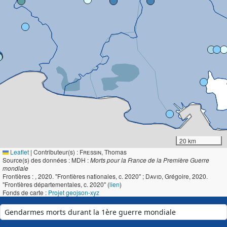
20 km
Leaflet
|
Contributeur(s) :
Fressin
, Thomas
Source(s) des données : MDH :
Morts pour la France de la Première Guerre
mondiale
Frontières :
, 2020. "Frontières nationales, c. 2020" ;
David
, Grégoire, 2020.
"Frontières départementales, c. 2020" (
lien
)
Fonds de carte :
Projet geojson-xyz