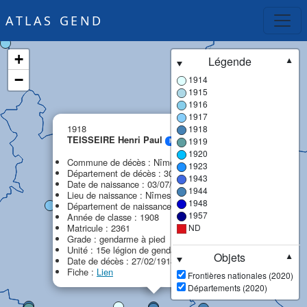
ATLAS GEND
+
Légende
▼
−
1914
1915
1916
1917
×
1918
1918
TEISSEIRE Henri Paul
1919
MPF
1920
Commune de décès : Nîmes
1923
Département de décès : 30 - Gard
1943
Date de naissance : 03/07/1888
1944
Lieu de naissance : Nîmes
1948
Département de naissance : 30 - Gard
1957
Année de classe : 1908
Matricule : 2361
ND
Grade : gendarme à pied
Unité : 15e légion de gendarmerie (15e LG)
Objets
▼
Date de décès : 27/02/1918
Fiche :
Lien
Frontières nationales (2020)
Départements (2020)