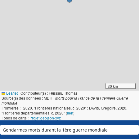
30 km
Leaflet
|
Contributeur(s) :
Fressin
, Thomas
Source(s) des données : MDH :
Morts pour la France de la Première Guerre
mondiale
Frontières :
, 2020. "Frontières nationales, c. 2020" ;
David
, Grégoire, 2020.
"Frontières départementales, c. 2020" (
lien
)
Fonds de carte :
Projet geojson-xyz