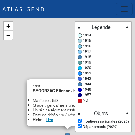
ATLAS GEND
+
Légende
▼
−
1914
1915
1916
1917
1918
1919
1920
1923
1943
×
1944
1918
1948
SEGONZAC Etienne Joseph Casimir
1957
Matricule : 553
ND
Grade : gendarme à pied
Unité : 4e régiment d'infanterie (4e RI)
Objets
▼
Date de décès : 18/07/1918
Fiche :
Lien
Frontières nationales (2020)
Départements (2020)