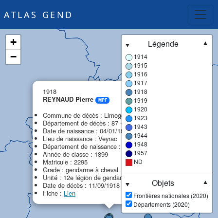
ATLAS GEND
+
Légende
▼
−
1914
1915
1916
1917
×
1918
1918
REYNAUD Pierre
1919
MPF
1920
Commune de décès : Limoges
1923
Département de décès : 87 - Haute-Vienne
1943
Date de naissance : 04/01/1879
1944
Lieu de naissance : Veyrac
1948
Département de naissance : 87 - Haute-Vienne
1957
Année de classe : 1899
Matricule : 2295
ND
Grade : gendarme à cheval
Unité : 12e légion de gendarmerie (12e LG)
Objets
▼
Date de décès : 11/09/1918
Fiche :
Lien
Frontières nationales (2020)
Départements (2020)