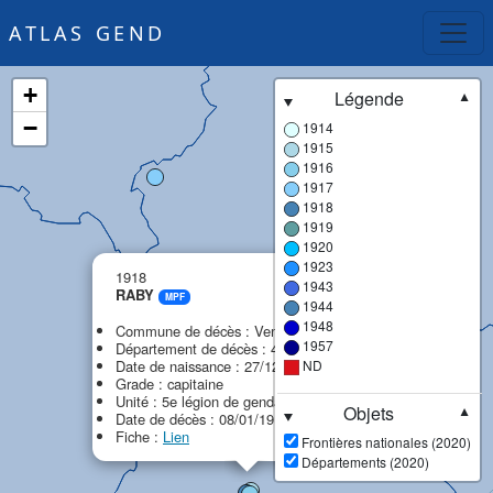
ATLAS GEND
+
Légende
▼
−
1914
1915
1916
1917
1918
1919
1920
1923
×
1918
1943
RABY
MPF
1944
1948
Commune de décès : Vendôme
1957
Département de décès : 41 - Loir-et-Cher
Date de naissance : 27/12/1887
ND
Grade : capitaine
Unité : 5e légion de gendarmerie (5e LG)
Objets
▼
Date de décès : 08/01/1918
Fiche :
Lien
Frontières nationales (2020)
Départements (2020)