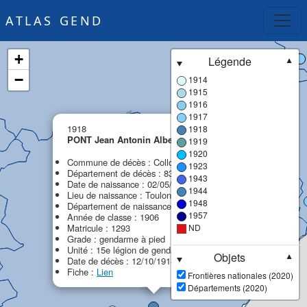
ATLAS GEND
+
Légende
▼
−
1914
1915
1916
1917
×
1918
1918
PONT Jean Antonin Albert
1919
MPF
1920
Commune de décès : Collobrières
1923
Département de décès : 83 - Var
1943
Date de naissance : 02/05/1886
1944
Lieu de naissance : Toulon
1948
Département de naissance : 83 - Var
1957
Année de classe : 1906
Matricule : 1293
ND
Grade : gendarme à pied
Unité : 15e légion de gendarmerie (15e LG)
Objets
▼
Date de décès : 12/10/1918
Fiche :
Lien
Frontières nationales (2020)
Départements (2020)