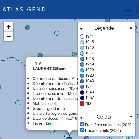
ATLAS GEND
+
Légende
▼
−
1914
1915
1916
1917
1918
×
1918
1919
LAURENT Gilbert
1920
1923
Commune de décès : Amiens
1943
Département de décès : 80 - Somme
1944
Date de naissance : 20/08/1879
1948
Lieu de naissance : Moulins
1957
Département de naissance : 03 - Allier
Matricule : 93
ND
Grade : gendarme
Unité : 8e légion de gendarmerie (8e LG)
Objets
▼
Date de décès : 11/02/1918
Fiche :
Lien
Frontières nationales (2020)
Départements (2020)