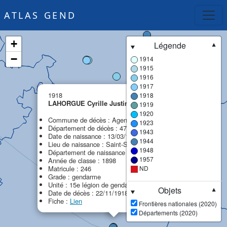
ATLAS GEND
+
Légende
▼
−
1914
1915
1916
1917
×
1918
1918
LAHORGUE Cyrille Justin
1919
MPF
1920
Commune de décès : Agen
1923
Département de décès : 47 - Lot-et-Garonne
1943
Date de naissance : 13/03/1878
1944
Lieu de naissance : Saint-Saturnin-de-Lenne
1948
Département de naissance : 12 - Aveyron
1957
Année de classe : 1898
Matricule : 246
ND
Grade : gendarme
Unité : 15e légion de gendarmerie (15e LG)
Objets
▼
Date de décès : 22/11/1918
Fiche :
Lien
Frontières nationales (2020)
Départements (2020)