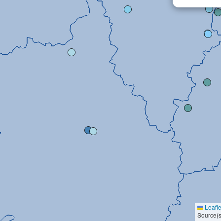
Leafle
Source(