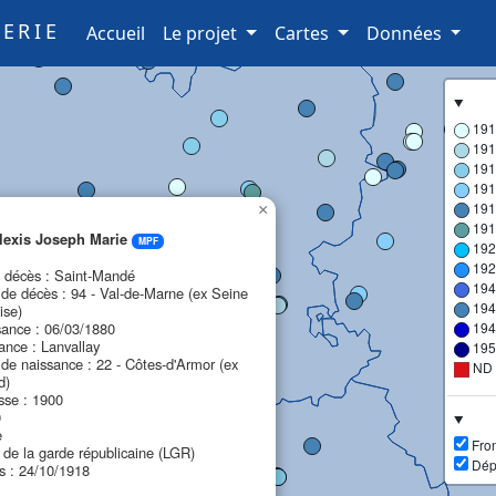
ERIE
(current)
Accueil
Le projet
Cartes
Données
191
191
191
191
191
×
191
exis Joseph Marie
MPF
192
192
décès : Saint-Mandé
194
de décès : 94 - Val-de-Marne (ex Seine
194
ise)
sance : 06/03/1880
194
ance : Lanvallay
195
de naissance : 22 - Côtes-d'Armor (ex
ND
d)
sse : 1900
0
e
Fron
n de la garde républicaine (LGR)
Dép
s : 24/10/1918