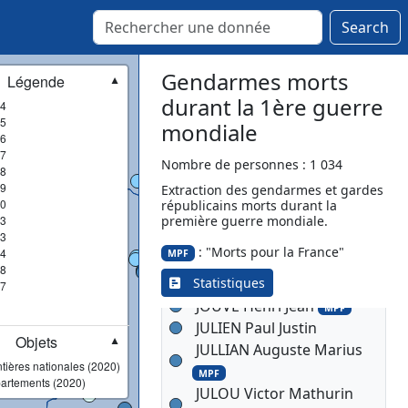
JAFFREDO Joseph Marie
Search
MPF
JAMMES Maurice
MPF
Gendarmes morts
Légende
▼
JARDIN Joseph Denie
durant la 1ère guerre
4
Gaston
MPF
5
mondiale
JAUFFRES Louis Albin
MPF
6
JEANDEL Emile
7
Nombre de personnes : 1 034
8
JEANNIN Jules
MPF
9
Extraction des gendarmes et gardes
JEGOU Jean Marie
MPF
0
républicains morts durant la
JOLIVET Alphonse Eugène
3
première guerre mondiale.
3
Bernardin
MPF
: "Morts pour la France"
4
MPF
JOSSE Charles Clovis
8
Statistiques
Léonard
7
MPF
JOUVE Henri Jean
MPF
JULIEN Paul Justin
Objets
▼
JULLIAN Auguste Marius
tières nationales (2020)
MPF
artements (2020)
JULOU Victor Mathurin