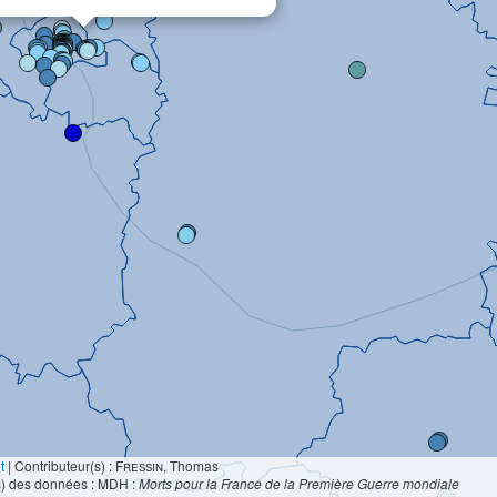
t
|
Contributeur(s) :
Fressin
, Thomas
s) des données : MDH :
Morts pour la France de la Première Guerre mondiale