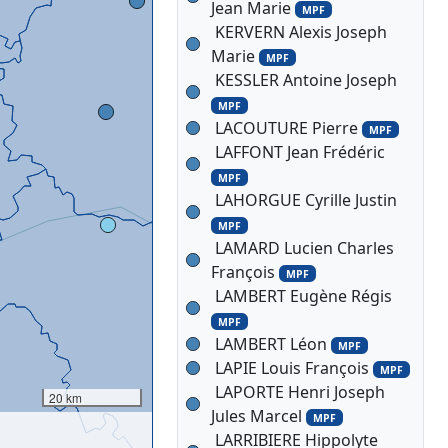
Jean Marie
MPF
KERVERN Alexis Joseph
Marie
MPF
KESSLER Antoine Joseph
MPF
LACOUTURE Pierre
MPF
LAFFONT Jean Frédéric
MPF
LAHORGUE Cyrille Justin
MPF
LAMARD Lucien Charles
François
MPF
LAMBERT Eugène Régis
MPF
LAMBERT Léon
MPF
LAPIE Louis François
MPF
LAPORTE Henri Joseph
20 km
Jules Marcel
MPF
LARRIBIERE Hippolyte