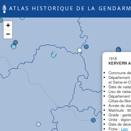
ATLAS HISTORIQUE DE LA GENDARM
+
−
1918
KERVERN Al
Commune de 
Département 
et Seine-et-O
Date de nais
Lieu de naiss
Département 
Côtes-du-Nor
Année de cla
Matricule : 9
Grade : gard
Unité : légio
Date de décè
Fiche :
Lien