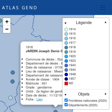
ATLAS GEND
+
Légende
▼
−
1914
1915
1916
1917
×
1918
1918
JARDIN Joseph Denie Gaston
1919
MPF
1920
Commune de décès : Illzach
1923
Département de décès : 68 - Haut-Rhin
1943
Date de naissance : 07/09/1884
1944
Lieu de naissance : Mesnil-sur-Oger (Le)
1948
Département de naissance : 51 - Marne
1957
Année de classe : 1904
Matricule : 931
ND
Grade : gendarme
Unité : 2e légion de gendarmerie (2e LG)
Objets
▼
Date de décès : 11/12/1918
Fiche :
Lien
Frontières nationales (2020)
Départements (2020)