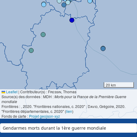
20 km
Leaflet
|
Contributeur(s) :
Fressin
, Thomas
Source(s) des données : MDH :
Morts pour la France de la Première Guerre
mondiale
Frontières :
, 2020. "Frontières nationales, c. 2020" ;
David
, Grégoire, 2020.
"Frontières départementales, c. 2020" (
lien
)
Fonds de carte :
Projet geojson-xyz