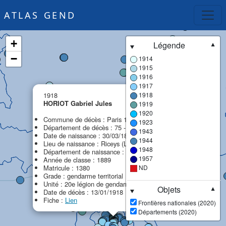
ATLAS GEND
+
Légende
▼
−
1914
1915
1916
1917
×
1918
1918
HORIOT Gabriel Jules
1919
1920
Commune de décès : Paris 13e arrondissement
1923
Département de décès : 75 - Paris (ex Seine)
1943
Date de naissance : 30/03/1869
1944
Lieu de naissance : Riceys (Les)
1948
Département de naissance : 10 - Aube
1957
Année de classe : 1889
Matricule : 1380
ND
Grade : gendarme territorial
Unité : 20e légion de gendarmerie (20e LG)
Objets
▼
Date de décès : 13/01/1918
Fiche :
Lien
Frontières nationales (2020)
Départements (2020)