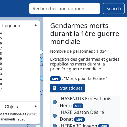
GUILLOIR Jules Alphonse
Search
Pierre
MPF
GUILLOT Félix Joseph
Eugène
Gendarmes morts
Légende
MPF
▼
GUILLOTON Jean Baptiste
durant la 1ère guerre
4
5
MPF
mondiale
6
GUIRAUD Joseph Marius
7
Nombre de personnes : 1 034
MPF
8
GUITTON Pierre Joseph
9
Extraction des gendarmes et gardes
0
républicains morts durant la
Virgile
MPF
3
première guerre mondiale.
HANRIOT Désiré Eugène
3
: "Morts pour la France"
4
MPF
MPF
8
HARROUET Eugène
Statistiques
7
François Jean Marie
MPF
HASENFUS Ernest Louis
Henri
Objets
MPF
▼
HAZE Gaston Désiré
tières nationales (2020)
Donat
artements (2020)
MPF
HEBRARD Joseph
MPF