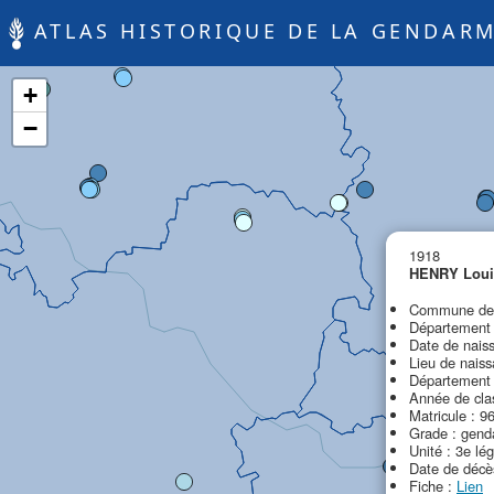
ATLAS HISTORIQUE DE LA GENDARM
+
−
1918
HENRY Lou
Commune de d
Département d
Date de nais
Lieu de naiss
Département 
Année de cla
Matricule : 9
Grade : gen
Unité : 3e lé
Date de décè
Fiche :
Lien