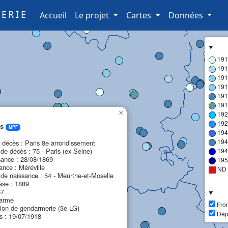
ERIE
(current)
Accueil
Le projet
Cartes
Données
191
191
191
191
191
191
×
192
192
is
MPF
194
194
écès : Paris 8e arrondissement
e décès : 75 - Paris (ex Seine)
194
sance : 28/08/1869
195
ance : Méréville
ND
de naissance : 54 - Meurthe-et-Moselle
sse : 1889
67
darme
Fron
gion de gendarmerie (3e LG)
Dép
s : 19/07/1918