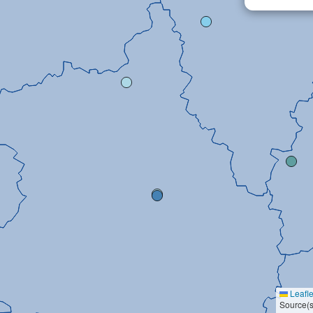
Leafle
Source(