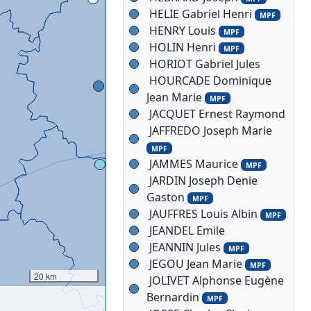
HELIE Gabriel Henri
MPF
HENRY Louis
MPF
HOLIN Henri
MPF
HORIOT Gabriel Jules
HOURCADE Dominique
Jean Marie
MPF
JACQUET Ernest Raymond
JAFFREDO Joseph Marie
MPF
JAMMES Maurice
MPF
JARDIN Joseph Denie
Gaston
MPF
JAUFFRES Louis Albin
MPF
JEANDEL Emile
JEANNIN Jules
MPF
JEGOU Jean Marie
MPF
20 km
JOLIVET Alphonse Eugène
Bernardin
MPF