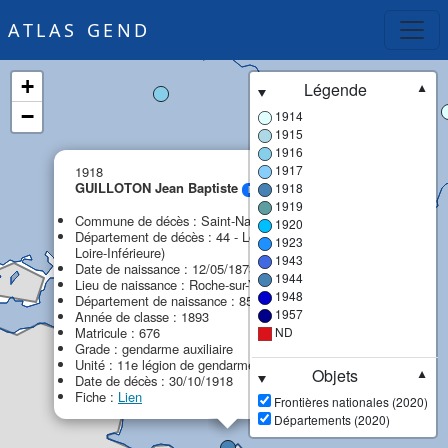
ATLAS GEND
+
Légende
▼
−
1914
1915
1916
×
1917
1918
GUILLOTON Jean Baptiste
1918
MPF
1919
Commune de décès : Saint-Nazaire
1920
Département de décès : 44 - Loire-Atlantique (ex
1923
Loire-Inférieure)
1943
Date de naissance : 12/05/1873
1944
Lieu de naissance : Roche-sur-Yon (La)
1948
Département de naissance : 85 - Vendée
1957
Année de classe : 1893
Matricule : 676
ND
Grade : gendarme auxiliaire
Unité : 11e légion de gendarmerie (11e LG)
Objets
▼
Date de décès : 30/10/1918
Fiche :
Lien
Frontières nationales (2020)
Départements (2020)