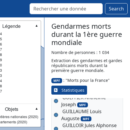
MPF
GOT Martin Eugène
MPF
Search
GOUET Auguste Albert
MPF
Gendarmes morts
Légende
▼
GRAND Constant Ernest
durant la 1ère guerre
4
MPF
5
mondiale
GRANDIDIER Edmond
6
GRANDIN Aimable Louis
7
Nombre de personnes : 1 034
8
Marie
MPF
9
Extraction des gendarmes et gardes
GRANGER Clément
MPF
0
républicains morts durant la
GRILLON Pierre
3
première guerre mondiale.
MPF
3
GRISONI Dominique
MPF
: "Morts pour la France"
4
MPF
GROS Eugène Placide
8
Statistiques
7
MPF
GUEFFIER Anthelme
Joseph
MPF
Objets
▼
GUILLAUME Louis
tières nationales (2020)
Auguste
MPF
artements (2020)
GUILLOIR Jules Alphonse