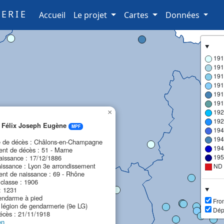
ERIE
(current)
Accueil
Le projet
Cartes
Données
191
191
191
191
191
191
192
×
192
Félix Joseph Eugène
MPF
194
194
de décès : Châlons-en-Champagne
194
nt de décès : 51 - Marne
195
aissance : 17/12/1886
aissance : Lyon 3e arrondissement
ND
nt de naissance : 69 - Rhône
classe : 1906
: 1231
endarme à pied
Fron
e légion de gendarmerie (9e LG)
Dép
écès : 21/11/1918
en