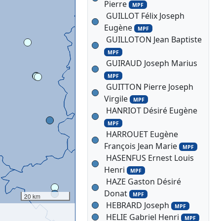
Pierre
MPF
GUILLOT Félix Joseph
Eugène
MPF
GUILLOTON Jean Baptiste
MPF
GUIRAUD Joseph Marius
MPF
GUITTON Pierre Joseph
Virgile
MPF
HANRIOT Désiré Eugène
MPF
HARROUET Eugène
François Jean Marie
MPF
HASENFUS Ernest Louis
Henri
MPF
HAZE Gaston Désiré
Donat
MPF
20 km
HEBRARD Joseph
MPF
HELIE Gabriel Henri
MPF