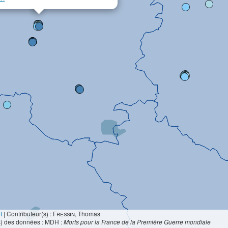
t
|
Contributeur(s) :
Fressin
, Thomas
s) des données : MDH :
Morts pour la France de la Première Guerre mondiale