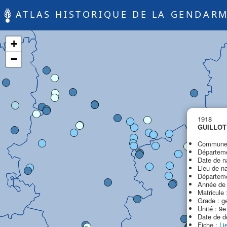
ATLAS HISTORIQUE DE LA GENDARM
+
−
1918
GUILLOT 
Commune 
Départeme
Date de n
Lieu de n
Départeme
Année de 
Matricule 
Grade : g
Unité : 9
Date de d
Fiche :
Li