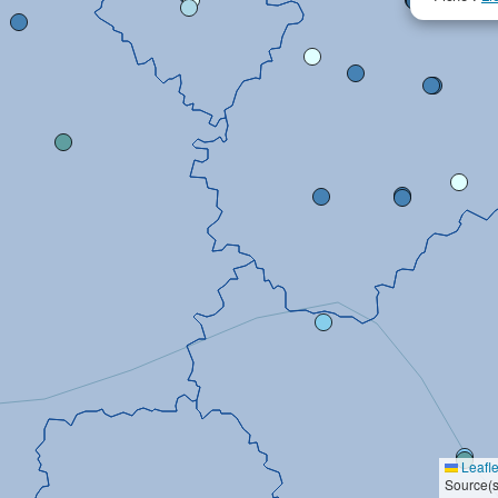
Leafle
Source(