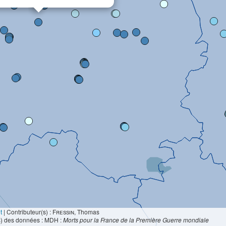
t
|
Contributeur(s) :
Fressin
, Thomas
s) des données : MDH :
Morts pour la France de la Première Guerre mondiale