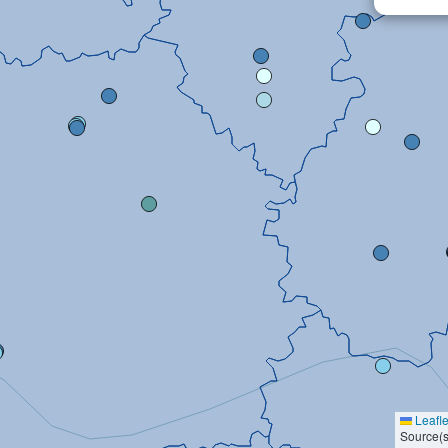
Leafle
Source(