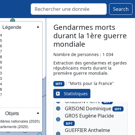
MPF
Search
GOBIN Théodore Marie
Joseph
MPF
Gendarmes morts
Légende
▼
GOIN Fortuné Felix
MPF
durant la 1ère guerre
4
GOT Martin Eugène
MPF
5
mondiale
GOUET Auguste Albert
6
7
MPF
Nombre de personnes : 1 034
8
GRAND Constant Ernest
9
Extraction des gendarmes et gardes
MPF
0
républicains morts durant la
GRANDIDIER Edmond
3
première guerre mondiale.
3
GRANDIN Aimable Louis
: "Morts pour la France"
4
MPF
Marie
MPF
8
Statistiques
GRANGER Clément
7
MPF
GRILLON Pierre
MPF
GRISONI Dominique
MPF
Objets
▼
GROS Eugène Placide
tières nationales (2020)
MPF
artements (2020)
GUEFFIER Anthelme