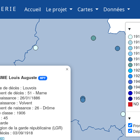
ERIE
(current)
Accueil
Le projet
Cartes
Données
191
191
191
191
191
191
×
192
192
UME Louis Auguste
MPF
194
194
de décès : Louvois
ent de décès : 51 - Marne
194
naissance : 26/01/1886
195
aissance : Volvent
ND
ent de naissance : 26 - Drôme
 classe : 1906
 : 45
garde
Fron
égion de la garde républicaine (LGR)
Dép
décès : 03/09/1918
ien