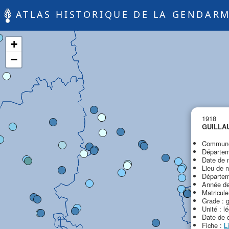
ATLAS HISTORIQUE DE LA GENDARM
+
−
1918
GUILLA
Commune 
Départem
Date de 
Lieu de n
Départem
Année de
Matricule
Grade : 
Unité : l
Date de 
Fiche :
L