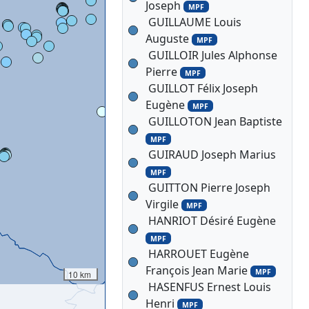
Joseph
MPF
GUILLAUME Louis
Auguste
MPF
GUILLOIR Jules Alphonse
Pierre
MPF
GUILLOT Félix Joseph
Eugène
MPF
GUILLOTON Jean Baptiste
MPF
GUIRAUD Joseph Marius
MPF
GUITTON Pierre Joseph
Virgile
MPF
HANRIOT Désiré Eugène
MPF
HARROUET Eugène
François Jean Marie
MPF
10 km
HASENFUS Ernest Louis
Henri
MPF