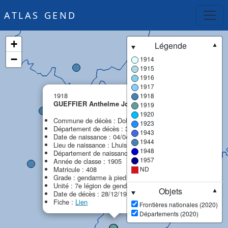
ATLAS GEND
+
Légende
▼
−
1914
1915
1916
1917
×
1918
1918
GUEFFIER Anthelme Joseph
1919
MPF
1920
Commune de décès : Dole
1923
Département de décès : 39 - Jura
1943
Date de naissance : 04/04/1885
1944
Lieu de naissance : Lhuis
1948
Département de naissance : 01 - Ain
1957
Année de classe : 1905
Matricule : 408
ND
Grade : gendarme à pied
Unité : 7e légion de gendarmerie (7e LG)
Objets
▼
Date de décès : 28/12/1918
Fiche :
Lien
Frontières nationales (2020)
Départements (2020)