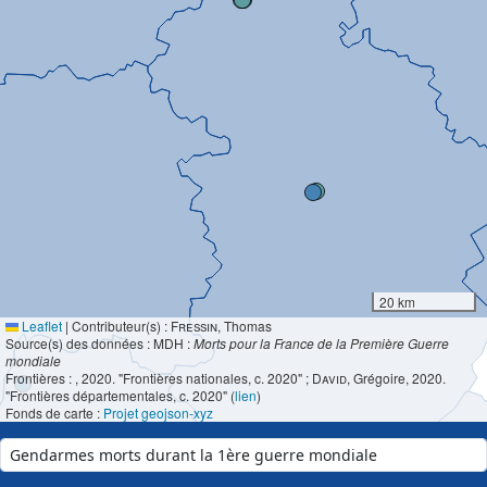
20 km
Leaflet
|
Contributeur(s) :
Fressin
, Thomas
Source(s) des données : MDH :
Morts pour la France de la Première Guerre
mondiale
Frontières :
, 2020. "Frontières nationales, c. 2020" ;
David
, Grégoire, 2020.
"Frontières départementales, c. 2020" (
lien
)
Fonds de carte :
Projet geojson-xyz