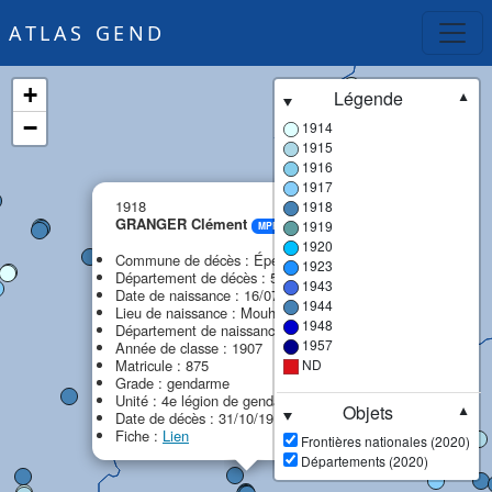
ATLAS GEND
+
Légende
▼
−
1914
1915
1916
1917
×
1918
1918
GRANGER Clément
1919
MPF
1920
Commune de décès : Épernay
1923
Département de décès : 51 - Marne
1943
Date de naissance : 16/07/1887
1944
Lieu de naissance : Mouhers
1948
Département de naissance : 36 - Indre
1957
Année de classe : 1907
Matricule : 875
ND
Grade : gendarme
Unité : 4e légion de gendarmerie (4e LG)
Objets
▼
Date de décès : 31/10/1918
Fiche :
Lien
Frontières nationales (2020)
Départements (2020)