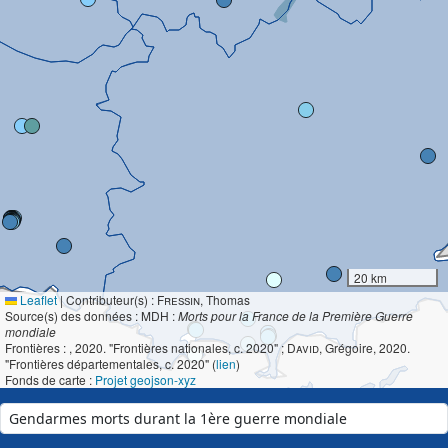
20 km
Leaflet
|
Contributeur(s) :
Fressin
, Thomas
Source(s) des données : MDH :
Morts pour la France de la Première Guerre
mondiale
Frontières :
, 2020. "Frontières nationales, c. 2020" ;
David
, Grégoire, 2020.
"Frontières départementales, c. 2020" (
lien
)
Fonds de carte :
Projet geojson-xyz