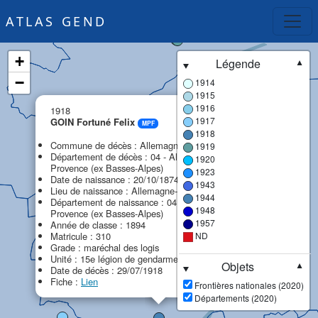
ATLAS GEND
+
Légende
▼
−
1914
1915
×
1916
1918
1917
GOIN Fortuné Felix
MPF
1918
Commune de décès : Allemagne-en-Provence
1919
Département de décès : 04 - Alpes-de-Haute-
1920
Provence (ex Basses-Alpes)
1923
Date de naissance : 20/10/1874
1943
Lieu de naissance : Allemagne-en-Provence
1944
Département de naissance : 04 - Alpes-de-Haute-
1948
Provence (ex Basses-Alpes)
1957
Année de classe : 1894
Matricule : 310
ND
Grade : maréchal des logis
Unité : 15e légion de gendarmerie (15e LG)
Objets
▼
Date de décès : 29/07/1918
Fiche :
Lien
Frontières nationales (2020)
Départements (2020)