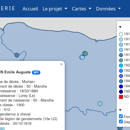
ERIE
(current)
Accueil
Le projet
Cartes
Données
191
191
191
191
191
191
×
192
192
N Emile Auguste
MPF
194
194
 de décès : Mortain
ent de décès : 50 - Manche
194
naissance : 18/03/1880
195
naissance : Lorey (Le)
ND
ent de naissance : 50 - Manche
 classe : 1900
e : 612
gendarme à cheval
Fron
10e légion de gendarmerie (10e LG)
Dép
décès : 30/10/1918
ien