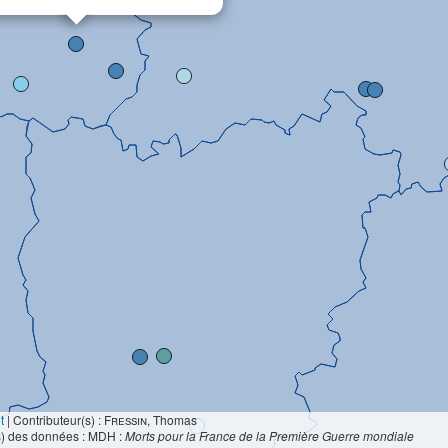
t
|
Contributeur(s) :
Fressin
, Thomas
s) des données : MDH :
Morts pour la France de la Première Guerre mondiale