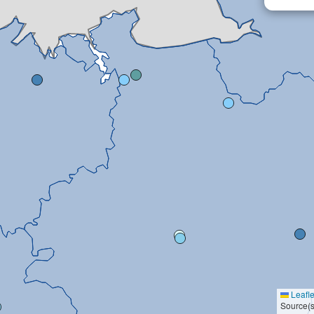
Leafle
Source(