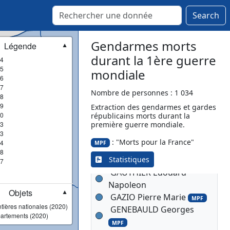
MPF
GACHASSIN André
Search
Dominique
MPF
GAILLARD Edouard Joseph
Gendarmes morts
Légende
▼
Pierre
durant la 1ère guerre
4
GAILLARD Frédéric Alfred
5
mondiale
MPF
6
GALLISSOT Georges
7
Nombre de personnes : 1 034
8
Joseph Eugène
MPF
9
Extraction des gendarmes et gardes
GARAUD Martial
MPF
0
républicains morts durant la
GARDES Joseph Jean
3
première guerre mondiale.
MPF
3
GASSIER Joachim Marius
: "Morts pour la France"
4
MPF
Emile
MPF
8
Statistiques
GAUDOU Léon Julien
7
GAUTHIER Edouard
Napoleon
Objets
▼
GAZIO Pierre Marie
MPF
tières nationales (2020)
GENEBAULD Georges
artements (2020)
MPF