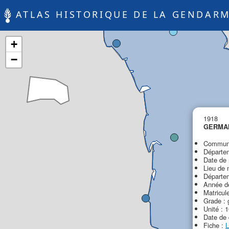
ATLAS HISTORIQUE DE LA GENDARM
+
−
1918
GERMAI
Commune
Départem
Date de 
Lieu de 
Départem
Année de
Matricul
Grade : 
Unité : 
Date de 
Fiche :
L