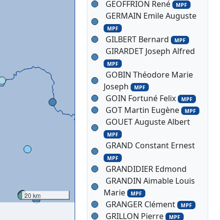
GEOFFRION René
MPF
GERMAIN Emile Auguste
MPF
GILBERT Bernard
MPF
GIRARDET Joseph Alfred
MPF
GOBIN Théodore Marie
Joseph
MPF
GOIN Fortuné Felix
MPF
GOT Martin Eugène
MPF
GOUET Auguste Albert
MPF
GRAND Constant Ernest
MPF
GRANDIDIER Edmond
GRANDIN Aimable Louis
Marie
MPF
20 km
GRANGER Clément
MPF
GRILLON Pierre
MPF