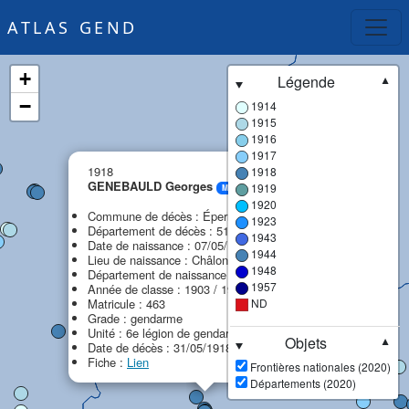
ATLAS GEND
+
Légende
▼
−
1914
1915
1916
1917
×
1918
1918
GENEBAULD Georges
1919
MPF
1920
Commune de décès : Épernay
1923
Département de décès : 51 - Marne
1943
Date de naissance : 07/05/1883
1944
Lieu de naissance : Châlons-en-Champagne
1948
Département de naissance : 51 - Marne
1957
Année de classe : 1903 / 1901
Matricule : 463
ND
Grade : gendarme
Unité : 6e légion de gendarmerie (6e LG)
Objets
▼
Date de décès : 31/05/1918
Fiche :
Lien
Frontières nationales (2020)
Départements (2020)