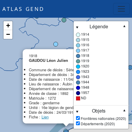
ATLAS GEND
+
Légende
▼
−
1914
1915
1916
1917
×
1918
1918
GAUDOU Léon Julien
1919
1920
Commune de décès : Sète
1923
Département de décès : 34 - Hérault
1943
Date de naissance : 11/04/1872
1944
Lieu de naissance : Aubin
1948
Département de naissance : 12 - Aveyron
1957
Année de classe : 1892
Matricule : 1272
ND
Grade : gendarme
Unité : 16e légion de gendarmerie (16e LG)
Objets
▼
Date de décès : 24/03/1918
Fiche :
Lien
Frontières nationales (2020)
Départements (2020)