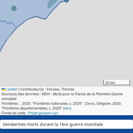
20 km
Leaflet
|
Contributeur(s) :
Fressin
, Thomas
Source(s) des données : MDH :
Morts pour la France de la Première Guerre
mondiale
Frontières :
, 2020. "Frontières nationales, c. 2020" ;
David
, Grégoire, 2020.
"Frontières départementales, c. 2020" (
lien
)
Fonds de carte :
Projet geojson-xyz