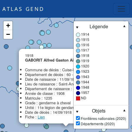
ATLAS GEND
+
Légende
▼
−
1914
1915
1916
1917
×
1918
1918
GABORIT Alfred Gaston Aimé Auguste
1919
MPF
1920
Commune de décès : Cuise-la-Motte
1923
Département de décès : 60 - Oise
1943
Date de naissance : 11/09/1888
1944
Lieu de naissance : Saint-André-d'Ornay
1948
Département de naissance : 85 - Vendée
1957
Année de classe : 1908
Matricule : 1235
ND
Grade : gendarme à cheval
Unité : 11e légion de gendarmerie (11e LG)
Objets
▼
Date de décès : 14/09/1918
Fiche :
Lien
Frontières nationales (2020)
Départements (2020)