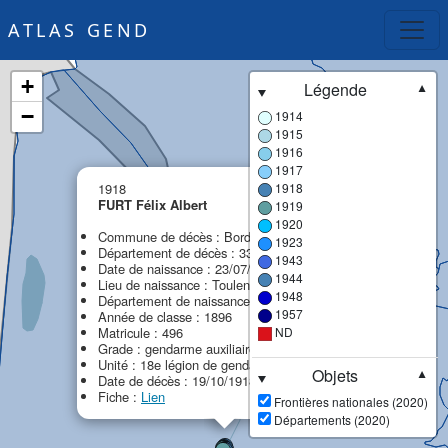
ATLAS GEND
+
Légende
▼
−
1914
1915
1916
1917
×
1918
1918
FURT Félix Albert
1919
1920
Commune de décès : Bordeaux
1923
Département de décès : 33 - Gironde
1943
Date de naissance : 23/07/1876
1944
Lieu de naissance : Toulenne
1948
Département de naissance : 33 - Gironde
1957
Année de classe : 1896
Matricule : 496
ND
Grade : gendarme auxiliaire
Unité : 18e légion de gendarmerie (18e LG)
Objets
▼
Date de décès : 19/10/1918
Fiche :
Lien
Frontières nationales (2020)
Départements (2020)