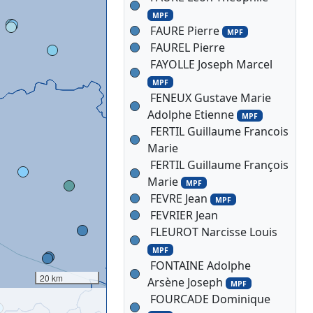
MPF
FAURE Pierre
MPF
FAUREL Pierre
FAYOLLE Joseph Marcel
MPF
FENEUX Gustave Marie
Adolphe Etienne
MPF
FERTIL Guillaume Francois
Marie
FERTIL Guillaume François
Marie
MPF
FEVRE Jean
MPF
FEVRIER Jean
FLEUROT Narcisse Louis
MPF
FONTAINE Adolphe
20 km
Arsène Joseph
MPF
FOURCADE Dominique