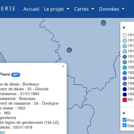
ERIE
(current)
Accueil
Le projet
Cartes
Données
191
191
191
191
191
191
×
192
192
Pierre
MPF
194
194
 de décès : Bordeaux
ent de décès : 33 - Gironde
194
naissance : 21/01/1883
195
naissance : Beaussac
ND
ent de naissance : 24 - Dordogne
 classe : 1903
e : 963
 gendarme
Fron
12e légion de gendarmerie (12e LG)
Dép
décès : 03/01/1918
ien