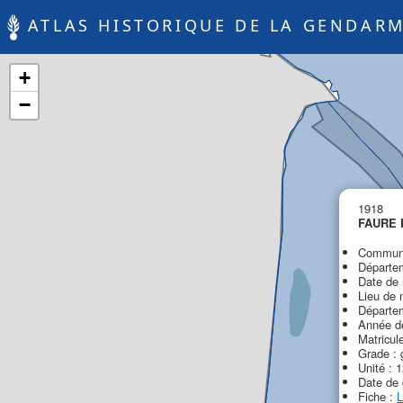
ATLAS HISTORIQUE DE LA GENDARM
+
−
1918
FAURE 
Commune
Départem
Date de 
Lieu de 
Départem
Année de
Matricul
Grade :
Unité : 
Date de 
Fiche :
L