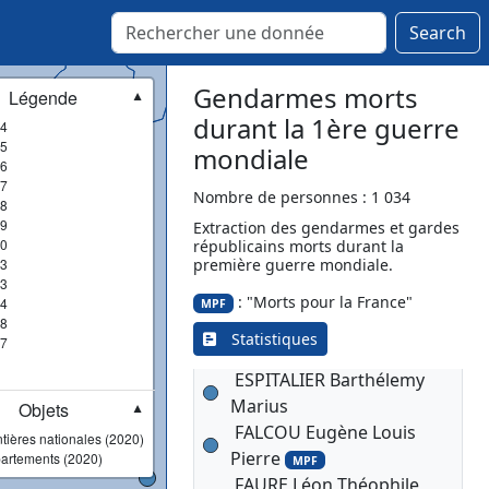
DOURNIAU Louis
MPF
Search
DUBROCA Joseph
MPF
DUFAU Pierre
MPF
DULAUROY Emile Albert
Gendarmes morts
Légende
▼
DUMOULIN André Louis
durant la 1ère guerre
4
Joseph
5
MPF
mondiale
6
DUMUR Daniel
MPF
7
DUPONT Zéphir François
Nombre de personnes : 1 034
8
Joseph
9
MPF
Extraction des gendarmes et gardes
0
républicains morts durant la
DURANJOU Henri Joseph
3
première guerre mondiale.
MPF
3
DUTEL Gustave Alphonse
: "Morts pour la France"
4
MPF
8
MPF
Statistiques
7
DUTEUIL Alfred
MPF
ESPITALIER Barthélemy
Marius
Objets
▼
FALCOU Eugène Louis
tières nationales (2020)
Pierre
artements (2020)
MPF
FAURE Léon Théophile