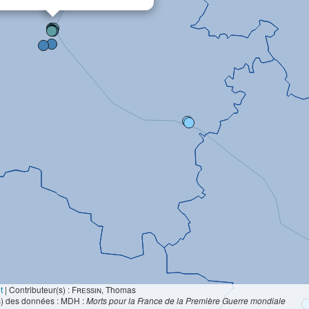
t
|
Contributeur(s) :
Fressin
, Thomas
s) des données : MDH :
Morts pour la France de la Première Guerre mondiale