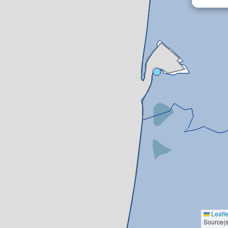
Leafle
Source(