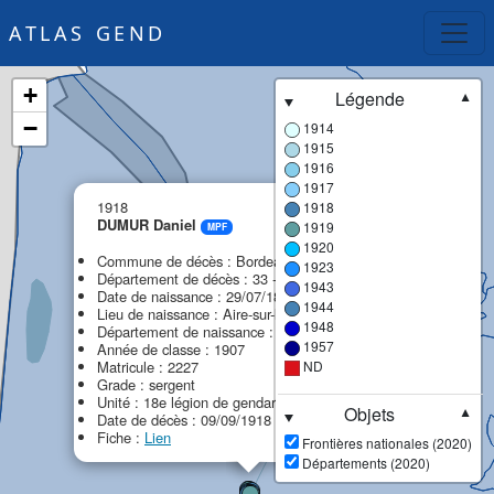
ATLAS GEND
+
Légende
▼
−
1914
1915
1916
1917
×
1918
1918
DUMUR Daniel
1919
MPF
1920
Commune de décès : Bordeaux
1923
Département de décès : 33 - Gironde
1943
Date de naissance : 29/07/1887
1944
Lieu de naissance : Aire-sur-la-Lys
1948
Département de naissance : 62 - Pas-de-Calais
1957
Année de classe : 1907
Matricule : 2227
ND
Grade : sergent
Unité : 18e légion de gendarmerie (18e LG)
Objets
▼
Date de décès : 09/09/1918
Fiche :
Lien
Frontières nationales (2020)
Départements (2020)