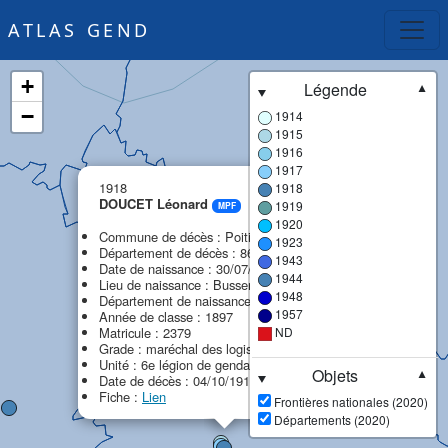
ATLAS GEND
+
Légende
▼
−
1914
1915
1916
1917
×
1918
1918
DOUCET Léonard
1919
MPF
1920
Commune de décès : Poitiers
1923
Département de décès : 86 - Vienne
1943
Date de naissance : 30/07/1877
1944
Lieu de naissance : Busserolles
1948
Département de naissance : 24 - Dordogne
1957
Année de classe : 1897
Matricule : 2379
ND
Grade : maréchal des logis-chef
Unité : 6e légion de gendarmerie (6e LG)
Objets
▼
Date de décès : 04/10/1918
Fiche :
Lien
Frontières nationales (2020)
Départements (2020)