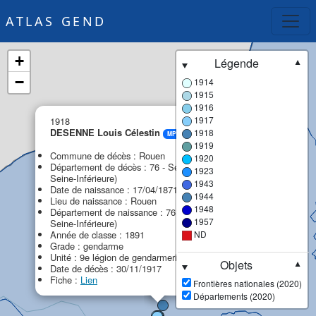
ATLAS GEND
+
Légende
▼
−
1914
1915
1916
×
1917
1918
DESENNE Louis Célestin
1918
MPF
1919
Commune de décès : Rouen
1920
Département de décès : 76 - Seine-Maritime (ex
1923
Seine-Inférieure)
1943
Date de naissance : 17/04/1871
1944
Lieu de naissance : Rouen
1948
Département de naissance : 76 - Seine-Maritime (ex
1957
Seine-Inférieure)
Année de classe : 1891
ND
Grade : gendarme
Unité : 9e légion de gendarmerie (9e LG)
Objets
▼
Date de décès : 30/11/1917
Fiche :
Lien
Frontières nationales (2020)
Départements (2020)