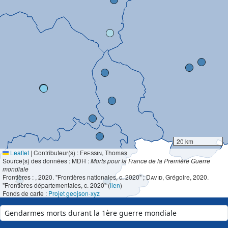
20 km
Leaflet
|
Contributeur(s) :
Fressin
, Thomas
Source(s) des données : MDH :
Morts pour la France de la Première Guerre
mondiale
Frontières :
, 2020. "Frontières nationales, c. 2020" ;
David
, Grégoire, 2020.
"Frontières départementales, c. 2020" (
lien
)
Fonds de carte :
Projet geojson-xyz