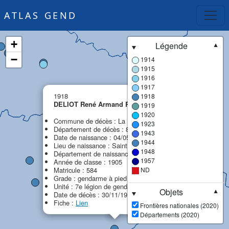
ATLAS GEND
+
Légende
▼
−
1914
1915
1916
1917
×
1918
1918
DELIOT René Armand Renobert
1919
MPF
1920
Commune de décès : La Bresse
1923
Département de décès : 88 - Vosges
1943
Date de naissance : 04/05/1885
1944
Lieu de naissance : Saint Vit
1948
Département de naissance : 25 - Doubs
1957
Année de classe : 1905
Matricule : 584
ND
Grade : gendarme à pied
Unité : 7e légion de gendarmerie (7e LG)
Objets
▼
Date de décès : 30/11/1917
Fiche :
Lien
Frontières nationales (2020)
Départements (2020)