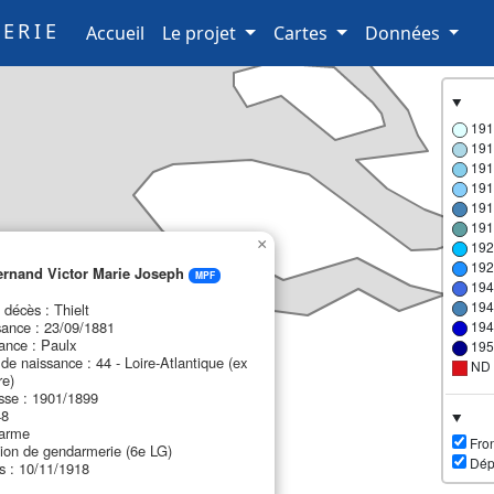
ERIE
(current)
Accueil
Le projet
Cartes
Données
191
191
191
191
191
191
×
192
192
rnand Victor Marie Joseph
MPF
194
194
écès : Thielt
sance : 23/09/1881
194
ance : Paulx
195
e naissance : 44 - Loire-Atlantique (ex
ND
re)
sse : 1901/1899
48
darme
Fron
gion de gendarmerie (6e LG)
Dép
s : 10/11/1918