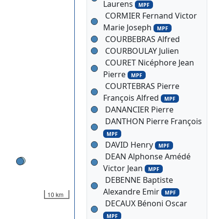
Laurens
MPF
CORMIER Fernand Victor
Marie Joseph
MPF
COURBEBRAS Alfred
COURBOULAY Julien
COURET Nicéphore Jean
Pierre
MPF
COURTEBRAS Pierre
François Alfred
MPF
DANANCIER Pierre
DANTHON Pierre François
MPF
DAVID Henry
MPF
DEAN Alphonse Amédé
Victor Jean
MPF
DEBENNE Baptiste
Alexandre Emir
MPF
10 km
DECAUX Bénoni Oscar
MPF