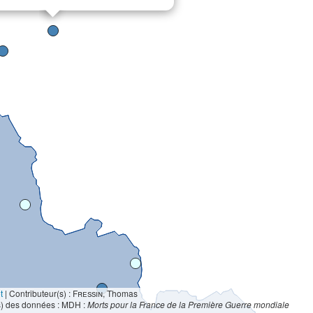
t
|
Contributeur(s) :
Fressin
, Thomas
s) des données : MDH :
Morts pour la France de la Première Guerre mondiale