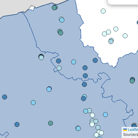
Leafle
Source(