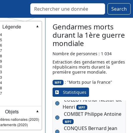
MPF
CHAUSSON Antonin
MPF
Search
CHAVAUX Louis Pierre
Charles
MPF
Gendarmes morts
Légende
▼
CHRETIEN Louis Francois
durant la 1ère guerre
4
Marie
MPF
5
mondiale
CLAIE Désiré Henri
MPF
6
CLAUSTRE Lêopold Marie
7
Nombre de personnes : 1 034
8
Omer
9
Extraction des gendarmes et gardes
CLAUZON Victor Joseph
0
républicains morts durant la
Cyprien
3
première guerre mondiale.
3
CLAVIER Louis Marie
: "Morts pour la France"
4
MPF
Hilaire
MPF
8
Statistiques
COINE Edmond
7
MPF
COLLOT Arthur Nestor dit
Henri
MPF
Objets
▼
COMBET Philippe Antoine
tières nationales (2020)
MPF
artements (2020)
CONQUES Bernard Jean