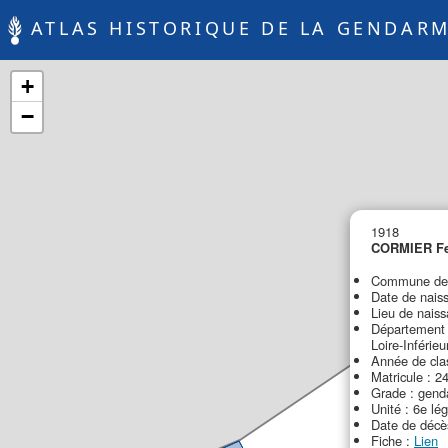
ATLAS HISTORIQUE DE LA GENDARM
+
−
1918
CORMIER Fe
Commune de d
Date de nais
Lieu de naiss
Département d
Loire-Inférieu
Année de cla
Matricule : 2
Grade : gen
Unité : 6e lé
Date de décè
Fiche :
Lien