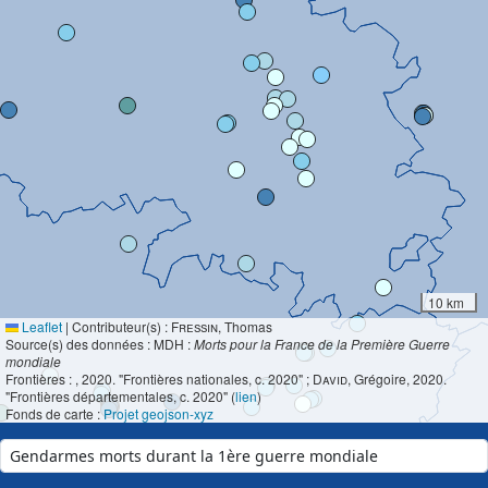
10 km
Leaflet
|
Contributeur(s) :
Fressin
, Thomas
Source(s) des données : MDH :
Morts pour la France de la Première Guerre
mondiale
Frontières :
, 2020. "Frontières nationales, c. 2020" ;
David
, Grégoire, 2020.
"Frontières départementales, c. 2020" (
lien
)
Fonds de carte :
Projet geojson-xyz