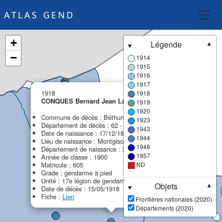
ATLAS GEND
+
Légende
▼
−
1914
1915
1916
1917
×
1918
1918
CONQUES Bernard Jean Laurens
1919
MPF
1920
Commune de décès : Béthune
1923
Département de décès : 62 - Pas-de-Calais
1943
Date de naissance : 17/12/1880
1944
Lieu de naissance : Montgiscard
1948
Département de naissance : 31 - Haute-Garonne
1957
Année de classe : 1900
Matricule : 605
ND
Grade : gendarme à pied
Unité : 17e légion de gendarmerie (17e LG)
Objets
▼
Date de décès : 15/05/1918
Fiche :
Lien
Frontières nationales (2020)
Départements (2020)