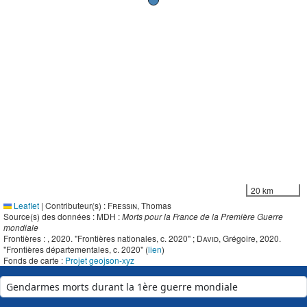
20 km
Leaflet
|
Contributeur(s) :
Fressin
, Thomas
Source(s) des données : MDH :
Morts pour la France de la Première Guerre
mondiale
Frontières :
, 2020. "Frontières nationales, c. 2020" ;
David
, Grégoire, 2020.
"Frontières départementales, c. 2020" (
lien
)
Fonds de carte :
Projet geojson-xyz