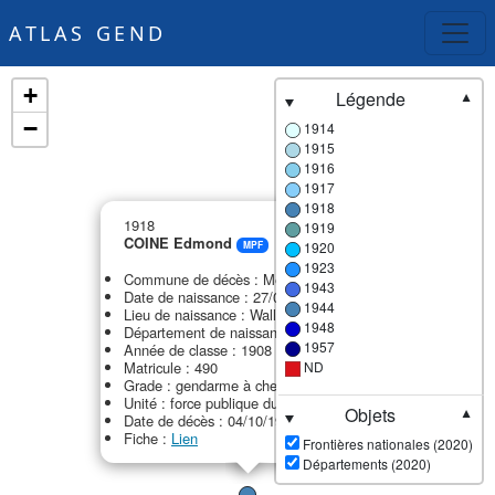
ATLAS GEND
+
Légende
▼
−
1914
1915
1916
1917
1918
×
1918
1919
COINE Edmond
1920
MPF
1923
Commune de décès : Meknès
1943
Date de naissance : 27/02/1888
1944
Lieu de naissance : Wallers
1948
Département de naissance : 59 - Nord
1957
Année de classe : 1908
Matricule : 490
ND
Grade : gendarme à cheval
Unité : force publique du Maroc (FPM)
Objets
▼
Date de décès : 04/10/1918
Fiche :
Lien
Frontières nationales (2020)
Départements (2020)