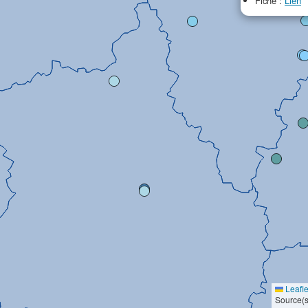
Fiche :
Lien
Leafle
Source(