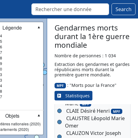
MPF
CHAMPONNIER Gabriel
Search
CHAPAT François Louis
MPF
Gendarmes morts
Légende
▼
CHAPDELEINE Edmond
durant la 1ère guerre
4
Edouard
MPF
5
mondiale
CHARBONNEL Michel
6
François
7
MPF
Nombre de personnes : 1 034
8
CHATELAIN Stanis Louis
9
Extraction des gendarmes et gardes
MPF
0
républicains morts durant la
CHAUSSON Antonin
3
première guerre mondiale.
MPF
3
CHAVAUX Louis Pierre
: "Morts pour la France"
4
MPF
Charles
MPF
8
Statistiques
CHRETIEN Louis Francois
7
Marie
MPF
CLAIE Désiré Henri
MPF
Objets
▼
CLAUSTRE Lêopold Marie
tières nationales (2020)
Omer
artements (2020)
CLAUZON Victor Joseph