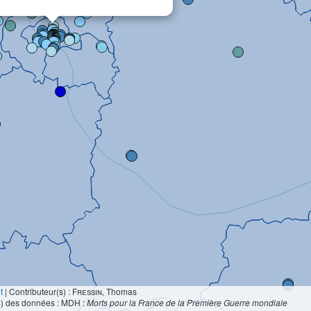
t
|
Contributeur(s) :
Fressin
, Thomas
s) des données : MDH :
Morts pour la France de la Première Guerre mondiale