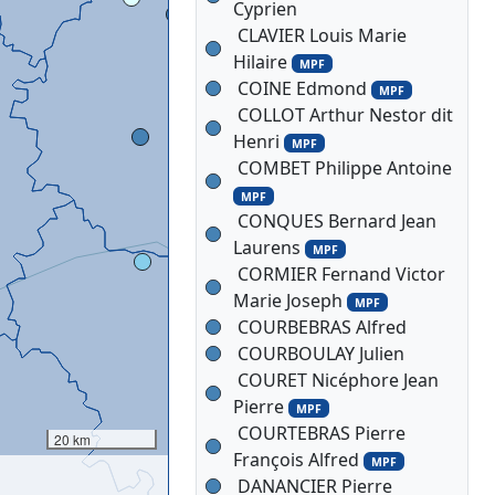
Cyprien
CLAVIER Louis Marie
Hilaire
MPF
COINE Edmond
MPF
COLLOT Arthur Nestor dit
Henri
MPF
COMBET Philippe Antoine
MPF
CONQUES Bernard Jean
Laurens
MPF
CORMIER Fernand Victor
Marie Joseph
MPF
COURBEBRAS Alfred
COURBOULAY Julien
COURET Nicéphore Jean
Pierre
MPF
COURTEBRAS Pierre
20 km
François Alfred
MPF
DANANCIER Pierre