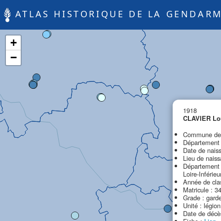
ATLAS HISTORIQUE DE LA GENDARM
+
−
1918
CLAVIER Lou
Commune de 
Département d
Date de nais
Lieu de nais
Département d
Loire-Inférieu
Année de cla
Matricule : 3
Grade : garde
Unité : légio
Date de décè