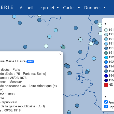
ERIE
(current)
Accueil
Le projet
Cartes
Données
191
191
191
191
191
191
×
192
is Marie Hilaire
192
MPF
194
décès : Paris
194
e décès : 75 - Paris (ex Seine)
194
sance : 25/03/1878
195
sance : Mesquer
ND
e naissance : 44 - Loire-Atlantique (ex
re)
sse : 1898
414
 républicain
Fron
n de la garde républicaine (LGR)
Dép
s : 09/03/1918