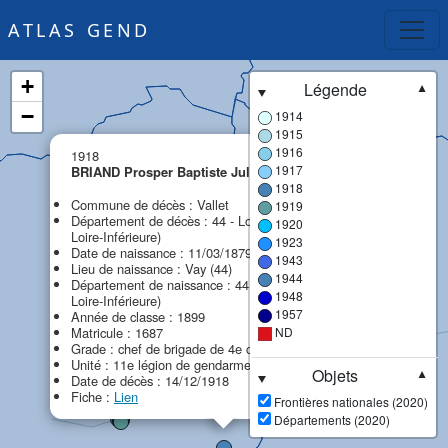
ATLAS GEND
+
Légende
▼
−
1914
1915
×
1916
1918
1917
BRIAND Prosper Baptiste Julien Marie
MPF
1918
Commune de décès : Vallet
1919
Département de décès : 44 - Loire-Atlantique (ex
1920
Loire-Inférieure)
1923
Date de naissance : 11/03/1879
1943
Lieu de naissance : Vay (44)
1944
Département de naissance : 44 - Loire-Atlantique (ex
1948
Loire-Inférieure)
1957
Année de classe : 1899
Matricule : 1687
ND
Grade : chef de brigade de 4e classe à cheval
Unité : 11e légion de gendarmerie (11e LG)
Objets
▼
Date de décès : 14/12/1918
Fiche :
Lien
Frontières nationales (2020)
Départements (2020)