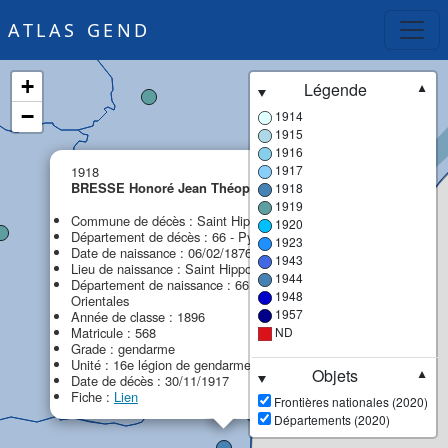
ATLAS GEND
+
Légende
▼
−
1914
1915
1916
×
1917
1918
BRESSE Honoré Jean Théophile
1918
MPF
1919
Commune de décès : Saint Hippolyte
1920
Département de décès : 66 - Pyrénées-Orientales
1923
Date de naissance : 06/02/1876
1943
Lieu de naissance : Saint Hippolyte
1944
Département de naissance : 66 - Pyrénées-
1948
Orientales
1957
Année de classe : 1896
Matricule : 568
ND
Grade : gendarme
Unité : 16e légion de gendarmerie (16e LG)
Objets
▼
Date de décès : 30/11/1917
Fiche :
Lien
Frontières nationales (2020)
Départements (2020)