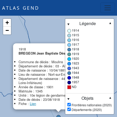
ATLAS GEND
+
Légende
▼
−
1914
1915
1916
1917
×
1918
1918
BREGEON Jean Baptiste Désiré
1919
MPF
1920
Commune de décès : Moulins
1923
Département de décès : 03 - Allier
1943
Date de naissance : 10/04/1881
1944
Lieu de naissance : Nort-sur-Erdre
1948
Département de naissance : 44 - Loire-Atlantique (ex
1957
Loire-Inférieure)
Année de classe : 1901
ND
Matricule : 1345
Unité : 10e légion de gendarmerie (10e LG)
Objets
▼
Date de décès : 23/08/1918
Fiche :
Lien
Frontières nationales (2020)
Départements (2020)