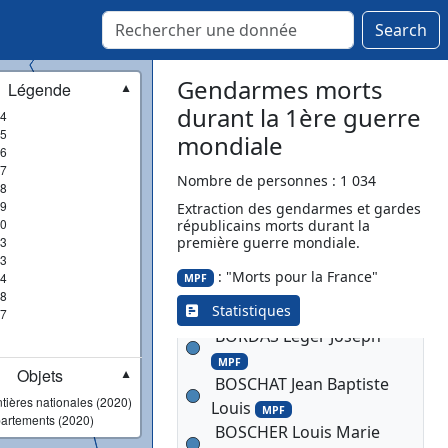
Budoc
MPF
Search
BLONDY Richard Jean
Baptiste
MPF
Gendarmes morts
Légende
▼
BLOUET Jean Charles
durant la 1ère guerre
4
Ernest
MPF
5
mondiale
BOILEVIN Firmin
MPF
6
BOIRE Alphonse
7
Nombre de personnes : 1 034
8
BOIRET Henri Louis
9
Extraction des gendarmes et gardes
Joseph
0
républicains morts durant la
BOISSIER François
3
première guerre mondiale.
MPF
3
BONNEFOY CLAUDET
: "Morts pour la France"
4
MPF
Joseph Léon
MPF
8
Statistiques
BONNIN Aimé Georges
7
BORDAS Léger Joseph
MPF
Objets
▼
BOSCHAT Jean Baptiste
tières nationales (2020)
Louis
MPF
artements (2020)
BOSCHER Louis Marie