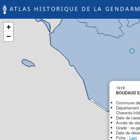
ATLAS HISTORIQUE DE LA GENDARM
+
−
1918
BOUDAUD Et
Commune de d
Département 
Charente-Infé
Date de nais
Année de cla
Grade : ex-g
Date de décè
Fiche :
Lien