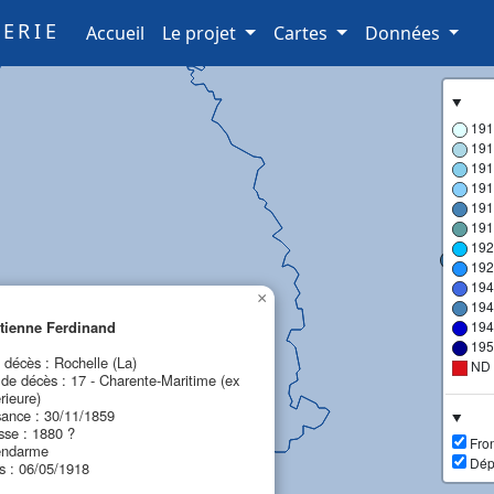
ERIE
(current)
Accueil
Le projet
Cartes
Données
191
191
191
191
191
191
192
192
194
×
194
ienne Ferdinand
194
195
écès : Rochelle (La)
ND
de décès : 17 - Charente-Maritime (ex
rieure)
sance : 30/11/1859
sse : 1880 ?
Fron
endarme
Dép
s : 06/05/1918