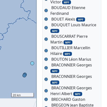
Victor
MPF
BOUDAUD Etienne
Ferdinand
BOUET Alexis
MPF
BOUQUET Louis Maurice
MPF
BOUSCARRAT Pierre
Martin
MPF
BOUTILLIER Marcellin
Hilaire
MPF
BOUTON Léon Marius
BRACONNIER Georges
MPF
BRACONNIER Georges
MPF
BRACONNIER Georges
Henri Albert
MPF
20 km
BRECHARD Gaston
BREGEON Jean Baptiste