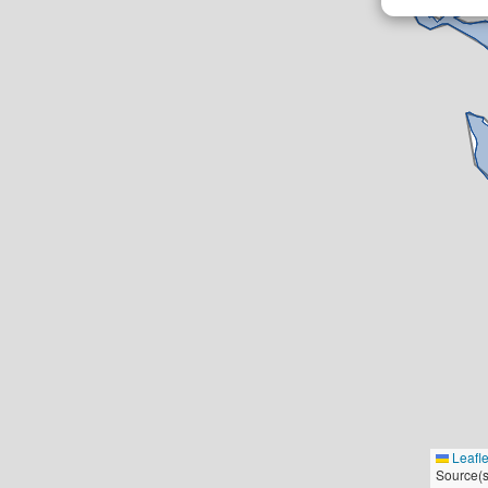
Leafle
Source(